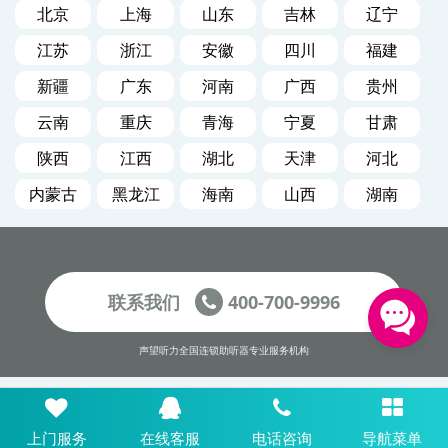
北京
上海
山东
吉林
辽宁
江苏
浙江
安徽
四川
福建
新疆
广东
河南
广西
贵州
云南
重庆
青海
宁夏
甘肃
陕西
江西
湖北
天津
河北
内蒙古
黑龙江
海南
山西
湖南
联系我们
400-700-9996
声望听力全国连锁助听器专业服务机构
上门服务
在线客服
电话咨询
导航菜单